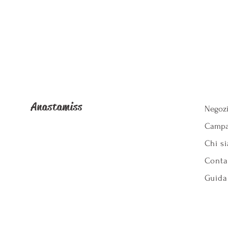
Anastamiss
Negoz
Campa
Chi s
Conta
Guida 