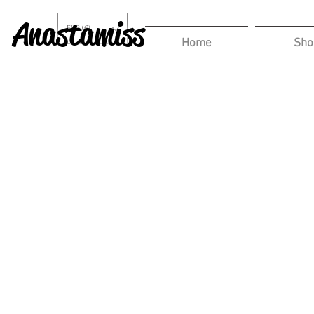
Anastamiss
EUR (€)
Home
Sho